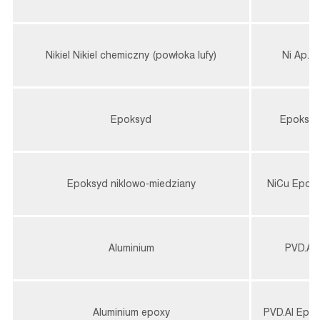
Nikiel Nikiel chemiczny (powłoka lufy)
Ni Ap.Ni
Epoksyd
Epoksy
Epoksyd niklowo-miedziany
NiCu Epok
Aluminium
PVD.Al
Aluminium epoxy
PVD.Al Epo