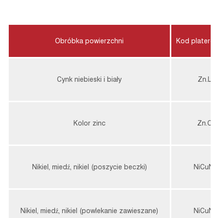
Obróbka powierzchni
Kod platero
Cynk niebieski i biały
Zn.L
Kolor zinc
Zn.C
Nikiel, miedź, nikiel (poszycie beczki)
NiCuNi
Nikiel, miedź, nikiel (powlekanie zawieszane)
NiCuNi