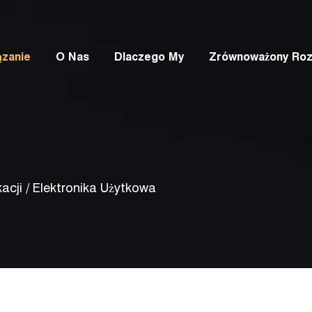
ązanie
O Nas
Dlaczego My
Zrównoważony Ro
acji
/
Elektronika Użytkowa