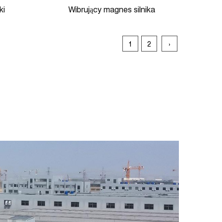
ki
Wibrujący magnes silnika
1
2
›