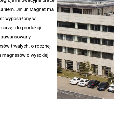
tegruje innowacyjne prace
zaniem. Jinlun Magnet ma
jest wyposażony w
przęt do produkcji
 zaawansowany
sów trwałych, o rocznej
ch magnesów o wysokiej