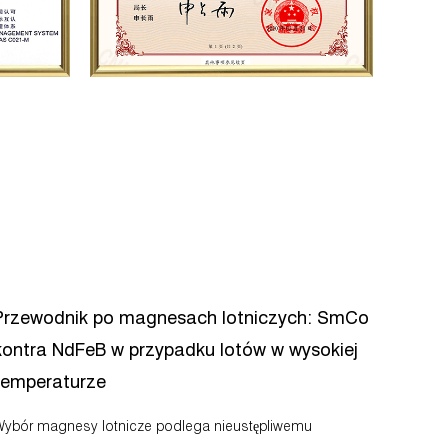
Przewodnik po magnesach lotniczych: SmCo
kontra NdFeB w przypadku lotów w wysokiej
temperaturze
agnesy lotnicze podlega nieustępliwemu