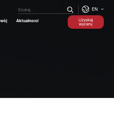
EN
Uzyskaj
zwój
Aktualności
wycenę