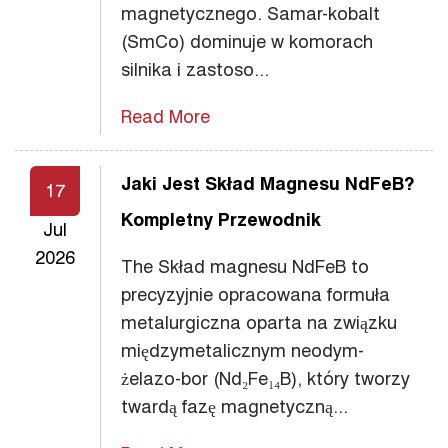
magnetycznego. Samar-kobalt
(SmCo) dominuje w komorach
silnika i zastoso...
Read More
Jaki Jest Skład Magnesu NdFeB?
17
Kompletny Przewodnik
Jul
2026
The Skład magnesu NdFeB to
precyzyjnie opracowana formuła
metalurgiczna oparta na związku
międzymetalicznym neodym-
żelazo-bor (Nd₂Fe₁₄B), który tworzy
twardą fazę magnetyczną...